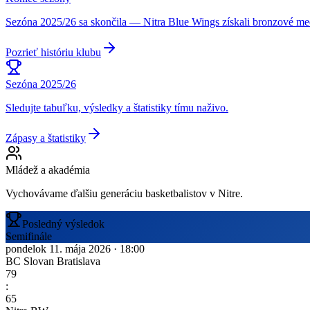
Sezóna 2025/26 sa skončila — Nitra Blue Wings získali bronzové m
Pozrieť históriu klubu
Sezóna 2025/26
Sledujte tabuľku, výsledky a štatistiky tímu naživo.
Zápasy a štatistiky
Mládež a akadémia
Vychovávame ďalšiu generáciu basketbalistov v Nitre.
Posledný výsledok
Semifinále
pondelok 11. mája 2026
·
18:00
BC Slovan Bratislava
79
:
65