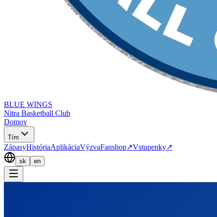
BLUE WINGS
Nitra Basketball Club
Domov
Tím
Zápasy
História
Aplikácia
Výzva
Fanshop
↗
Vstupenky
↗
sk
en