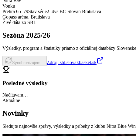
Nitra BW
Vonku
Prehra
65
–
79
Stav série
2
–
4
vs
BC Slovan Bratislava
Gopass aréna, Bratislava
Živé dáta zo SBL
Sezóna
2025/26
Výsledky, program a štatistiky priamo z oficiálnej databázy Slovenske
Zdroj: sbl.slovakbasket.sk
Synchronizujem…
Posledné výsledky
Načítavam…
Aktuálne
Novinky
Sledujte najnovšie správy, výsledky a príbehy z klubu Nitra Blue Win