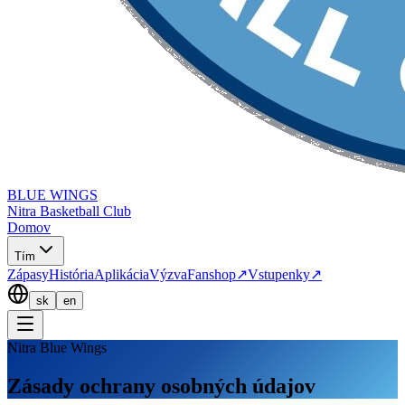
BLUE WINGS
Nitra Basketball Club
Domov
Tím
Zápasy
História
Aplikácia
Výzva
Fanshop
↗
Vstupenky
↗
sk
en
Nitra Blue Wings
Zásady ochrany osobných údajov