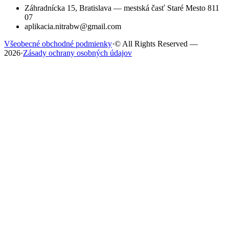
Záhradnícka 15, Bratislava — mestská časť Staré Mesto 811
07
aplikacia.nitrabw@gmail.com
Všeobecné obchodné podmienky
·
© All Rights Reserved —
2026
·
Zásady ochrany osobných údajov