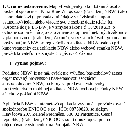
1. Úvodné ustanovenie
: Majiteľ vstupenky, ako dotknutá osoba,
poskytol spoločnosti Nitra Blue Wings s.r.o. (ďalej len „NBW“) ako
usporiadateľovi (a pri zadávaní údajov v súvislosti s kúpou
vstupenky) jeden alebo viaceré svoje osobné údaje (ďalej len
„Osobné údaje“). NBW je v zmysle zákona č. 18/2018 Z.z. o
ochrane osobných údajov a o zmene a doplnení niektorých zákonov
v platnom znení (ďalej len „Zákon“), vo vzťahu k Osobným údajom
poskytnutým NBW pri registrácii do aplikácie NBW a/alebo pri
kúpe vstupenky cez aplikáciu NBW alebo webovú stránku NBW,
prevádzkovateľom v zmysle § 5 písm. o) Zákona.
Výklad pojmov:
Podujatie NBW: je najmä, avšak nie výlučne, basketbalový zápas
organizovaný Slovenskou basketbalovou asociáciou
a usporadúvaný NBW, na ktorý sa predávajú vstupenky
prostredníctvom mobilnej aplikácie NBW, webovej stránky NBW
a/alebo v pokladni NBW.
Aplikácia NBW: je internetová aplikácia vyvinutá a prevádzkovaná
spoločnosťou ENIGOO s.r.o., IČO: 08750823, so sídlom
Hlaváčova 207, Zelené Předměstí, 530 02 Pardubice, Česká
republika, (ďalej len „ENIGOO s.r.o.“) umožňujúca priame
objednávanie vstupeniek na Podujatia NBW.