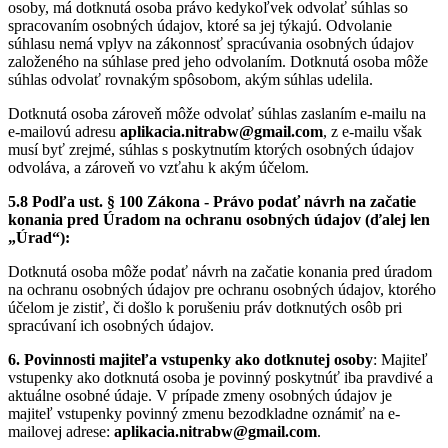
osoby, má dotknutá osoba právo kedykoľvek odvolať súhlas so
spracovaním osobných údajov, ktoré sa jej týkajú. Odvolanie
súhlasu nemá vplyv na zákonnosť spracúvania osobných údajov
založeného na súhlase pred jeho odvolaním. Dotknutá osoba môže
súhlas odvolať rovnakým spôsobom, akým súhlas udelila.
Dotknutá osoba zároveň môže odvolať súhlas zaslaním e-mailu na
e-mailovú adresu
aplikacia.nitrabw@gmail.com
, z e-mailu však
musí byť zrejmé, súhlas s poskytnutím ktorých osobných údajov
odvoláva, a zároveň vo vzťahu k akým účelom.
5.8 Podľa ust. § 100 Zákona - Právo podať návrh na začatie
konania pred Úradom na ochranu osobných údajov (ďalej len
„Úrad“):
Dotknutá osoba môže podať návrh na začatie konania pred úradom
na ochranu osobných údajov pre ochranu osobných údajov, ktorého
účelom je zistiť, či došlo k porušeniu práv dotknutých osôb pri
spracúvaní ich osobných údajov.
6. Povinnosti majiteľa vstupenky ako dotknutej osoby
: Majiteľ
vstupenky ako dotknutá osoba je povinný poskytnúť iba pravdivé a
aktuálne osobné údaje. V prípade zmeny osobných údajov je
majiteľ vstupenky povinný zmenu bezodkladne oznámiť na e-
mailovej adrese:
aplikacia.nitrabw@gmail.com
.