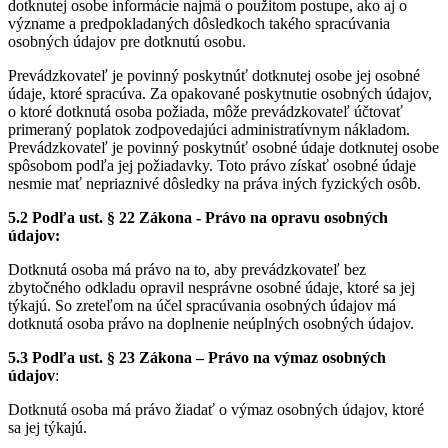
dotknutej osobe informácie najmä o použitom postupe, ako aj o
význame a predpokladaných dôsledkoch takého spracúvania
osobných údajov pre dotknutú osobu.
Prevádzkovateľ je povinný poskytnúť dotknutej osobe jej osobné
údaje, ktoré spracúva. Za opakované poskytnutie osobných údajov,
o ktoré dotknutá osoba požiada, môže prevádzkovateľ účtovať
primeraný poplatok zodpovedajúci administratívnym nákladom.
Prevádzkovateľ je povinný poskytnúť osobné údaje dotknutej osobe
spôsobom podľa jej požiadavky. Toto právo získať osobné údaje
nesmie mať nepriaznivé dôsledky na práva iných fyzických osôb.
5.2 Podľa ust. § 22 Zákona - Právo na opravu osobných
údajov:
Dotknutá osoba má právo na to, aby prevádzkovateľ bez
zbytočného odkladu opravil nesprávne osobné údaje, ktoré sa jej
týkajú. So zreteľom na účel spracúvania osobných údajov má
dotknutá osoba právo na doplnenie neúplných osobných údajov.
5.3 Podľa ust. § 23 Zákona – Právo na výmaz osobných
údajov
:
Dotknutá osoba má právo žiadať o výmaz osobných údajov, ktoré
sa jej týkajú.