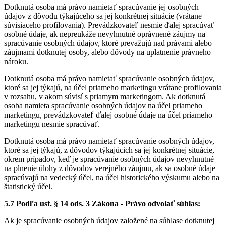
Dotknutá osoba má právo namietať spracúvanie jej osobných
údajov z dôvodu týkajúceho sa jej konkrétnej situácie (vrátane
súvisiaceho profilovania). Prevádzkovateľ nesmie ďalej spracúvať
osobné údaje, ak nepreukáže nevyhnutné oprávnené záujmy na
spracúvanie osobných údajov, ktoré prevažujú nad právami alebo
záujmami dotknutej osoby, alebo dôvody na uplatnenie právneho
nároku.
Dotknutá osoba má právo namietať spracúvanie osobných údajov,
ktoré sa jej týkajú, na účel priameho marketingu vrátane profilovania
v rozsahu, v akom súvisí s priamym marketingom. Ak dotknutá
osoba namieta spracúvanie osobných údajov na účel priameho
marketingu, prevádzkovateľ ďalej osobné údaje na účel priameho
marketingu nesmie spracúvať.
Dotknutá osoba má právo namietať spracúvanie osobných údajov,
ktoré sa jej týkajú, z dôvodov týkajúcich sa jej konkrétnej situácie,
okrem prípadov, keď je spracúvanie osobných údajov nevyhnutné
na plnenie úlohy z dôvodov verejného záujmu, ak sa osobné údaje
spracúvajú na vedecký účel, na účel historického výskumu alebo na
štatistický účel.
5.7 Podľa ust. § 14 ods. 3 Zákona - Právo odvolať súhlas:
Ak je spracúvanie osobných údajov založené na súhlase dotknutej