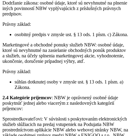
Dodržanie zákona: osobné údaje, ktoré sú nevyhnutné na plnenie
iných povinností NBW vyplývajúcich z príslušných právnych
predpisov.
Právny základ:
osobitný predpis v zmysle ust. § 13 ods. 1 písm. c) Zákona.
Marketingové a obchodné ponuky služieb NBW: osobné údaje,
ktoré sú nevyhnutné na zasielanie obchodných ponúk produktov
a služieb, na účely splnenia marketingovej akcie, vyhodnotenie,
ukončenie, doručenie prípadnej výhry, atď.
Právny základ:
súhlas dotknutej osoby v zmysle ust. § 13 ods. 1 písm. a)
Zákona.
2.4 Kategórie príjemcov
: NBW je oprávnený osobné údaje
poskytnúť jednej alebo viacerým z nasledovných kategórií
príjemcov:
Sprostredkovateľovi: V súvislosti s poskytovaním elektronických
služieb slúžiacich na predaj vstupeniek na Podujatia NBW
prostredníctvom aplikácie NBW alebo webovej stránky NBW, na
základe osobitnej zmluvy medzi NBW a ENIGOO s.r.o.. NBW