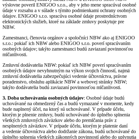
výslovne poveril ENIGOO s.r.o., aby v jeho mene spracúval osobné
údaje v rozsahu a v súlade s týmito podmienkami ochrany osobných
údajov. ENIGOO s.r.o. spracúva osobné údaje prostredníctvom
elektronických služieb, ktoré na základe zmluvy poskytuje pre
NBW.
Zamestnanci, členovia orgánov a spoločníci NBW ako aj ENIGOO
s.r.o.: pokiaľ ich NBW alebo ENIGOO s.r.o. poverí spracúvaním
osobných údajov; takýto zamestnanci budú zaviazaní povinnosťou
mlčanlivosti.
Zmluvní dodávatelia NBW: pokiaľ ich NBW poverí spracúvaním
osobných údajov nevyhnutným na výkon svojich činností, najmä
zmluvní dodávatelia zabezpečujúci vedenie účtovníctva, právne
poradenstvo, obsluhu aplikácie NBW a webovej stránky NBW;
takýto dodávatelia budú zaviazaní povinnosťou mlčanlivosti.
3. Doba uchovávania osobných údajov
: Osobné údaje budú
uchovávané na obmedzený čas a budú vymazané v momente, kedy
bude naplnený účel, na ktorý sú uchovávané. V prípade účelu,
ktorým je plnenie zmluvy, budú uchovávané do úplného splnenia
všetkých zmluvných záväzkov alebo do premlčania práv z
nesplnených záväzkov. V prípade účelu, ktorým je platenie daní
a vedenie účtovníctva alebo dodržanie zákona, budú uchovávané do
úplného splnenia všetkých zákonných povinností alebo do uplynutia