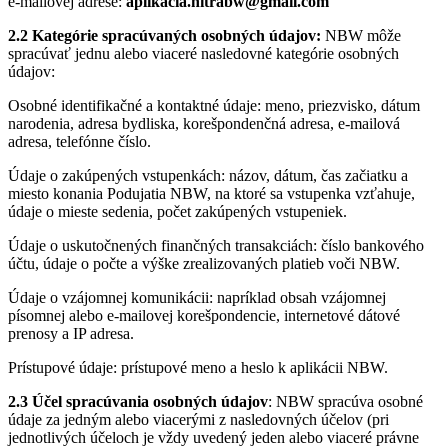
e-mailovej adrese:
aplikacia.nitrabw@gmail.com
2.2 Kategórie spracúvaných osobných údajov:
NBW môže
spracúvať jednu alebo viaceré nasledovné kategórie osobných
údajov:
Osobné identifikačné a kontaktné údaje: meno, priezvisko, dátum
narodenia, adresa bydliska, korešpondenčná adresa, e-mailová
adresa, telefónne číslo.
Údaje o zakúpených vstupenkách: názov, dátum, čas začiatku a
miesto konania Podujatia NBW, na ktoré sa vstupenka vzťahuje,
údaje o mieste sedenia, počet zakúpených vstupeniek.
Údaje o uskutočnených finančných transakciách: číslo bankového
účtu, údaje o počte a výške zrealizovaných platieb voči NBW.
Údaje o vzájomnej komunikácii: napríklad obsah vzájomnej
písomnej alebo e-mailovej korešpondencie, internetové dátové
prenosy a IP adresa.
Prístupové údaje: prístupové meno a heslo k aplikácii NBW.
2.3 Účel spracúvania osobných údajov
: NBW spracúva osobné
údaje za jedným alebo viacerými z nasledovných účelov (pri
jednotlivých účeloch je vždy uvedený jeden alebo viaceré právne