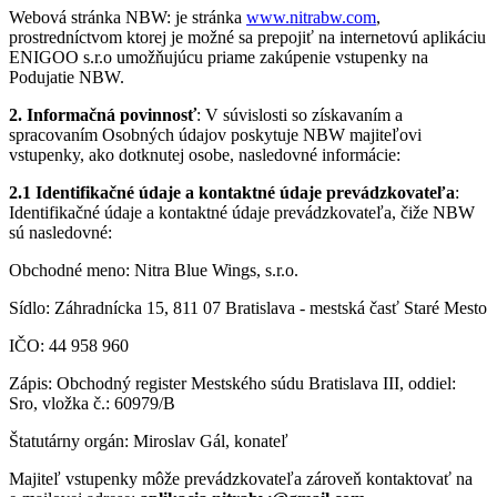
Webová stránka NBW: je stránka
www.nitrabw.com
,
prostredníctvom ktorej je možné sa prepojiť na internetovú aplikáciu
ENIGOO s.r.o umožňujúcu priame zakúpenie vstupenky na
Podujatie NBW.
2. Informačná povinnosť
: V súvislosti so získavaním a
spracovaním Osobných údajov poskytuje NBW majiteľovi
vstupenky, ako dotknutej osobe, nasledovné informácie:
2.1 Identifikačné údaje a kontaktné údaje prevádzkovateľa
:
Identifikačné údaje a kontaktné údaje prevádzkovateľa, čiže NBW
sú nasledovné:
Obchodné meno: Nitra Blue Wings, s.r.o.
Sídlo: Záhradnícka 15, 811 07 Bratislava - mestská časť Staré Mesto
IČO: 44 958 960
Zápis: Obchodný register Mestského súdu Bratislava III, oddiel:
Sro, vložka č.: 60979/B
Štatutárny orgán: Miroslav Gál, konateľ
Majiteľ vstupenky môže prevádzkovateľa zároveň kontaktovať na