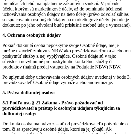
premlčacích lehôt na uplatnenie zákonných sankcií. V prípade
účelu, ktorým sú marketingové účely, až do pominutia účelnosti
uchovávania osobných údajov na tieto účely (právo odvolať súhlas
so spracovaním osobných údajov na marketingové účely tým nie je
dotknuté; po jeho odvolaní budú príslušné osobné údaje vymazané).
4. Ochrana osobných údajov
Pokiaľ dotknutá osoba neposkytne svoje Osobné údaje, nie je
možné uzavrieť zmluvu s NBW ako prevádzkovateľom a /alebo mu
poskytnúť služby z nej vyplývajúce. Osobné údaje sú v tejto
súvislosti nevyhnutné pre poskytnutie konkrétnej služby či
produktov (najmä predaj vstupenky na Podujatie NBW) NBW.
Po uplynutí doby uchovávania osobných údajov uvedenej v bode 3.
prevádzkovateľ Osobné údaje vymaže alebo anonymizuje.
5. Práva dotknutej osoby:
5.1 Podľa ust. § 21 Zákona - Právo požadovať od
prevádzkovateľa prístup k osobným údajom týkajúcim sa
dotknutej osoby:
Dotknutá osoba má právo získať od prevádzkovateľa potvrdenie o
tom, či sa spracúvajú osobné údaje, ktoré sa jej týkajú. Ak