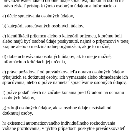
prevádzkovateľ takéto osobné údaje spracúva, dotknutá osoba má
právo získať prístup k týmto osobným údajom a informácie o
a) účele spracúvania osobných údajov,
b) kategórii spracúvaných osobných údajov,
c) identifikácii príjemcu alebo o kategórii príjemcu, ktorému boli
alebo majú byť osobné údaje poskytnuté, najmä o príjemcovi v tretej
krajine alebo o medzinárodnej organizácii, ak je to možné,
d) dobe uchovávania osobných údajov; ak to nie je možné,
informáciu o kritériách jej určenia,
e) práve požadovať od prevádzkovateľa opravu osobných údajov
týkajúcich sa dotknutej osoby, ich vymazanie alebo obmedzenie ich
spracúvania, alebo o práve namietať spracúvanie osobných údajov,
f) práve podať návrh na začatie konania pred Úradom na ochranu
osobných údajov,
g) zdroji osobných údajov, ak sa osobné údaje nezískali od
dotknutej osoby,
h) existencii automatizovaného individuálneho rozhodovania
vrátane profilovania; v týchto prípadoch poskytne prevádzkovateľ