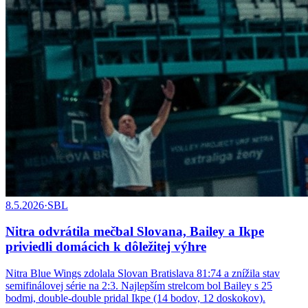
8.5.2026
·
SBL
Nitra odvrátila mečbal Slovana, Bailey a Ikpe
priviedli domácich k dôležitej výhre
Nitra Blue Wings zdolala Slovan Bratislava 81:74 a znížila stav
semifinálovej série na 2:3. Najlepším strelcom bol Bailey s 25
bodmi, double-double pridal Ikpe (14 bodov, 12 doskokov).