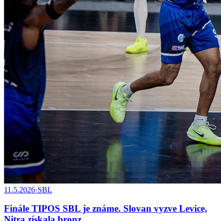
11.5.2026
·
SBL
Finále TIPOS SBL je známe. Slovan vyzve Levice,
Nitra získala bronz