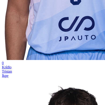
0
Krídlo
Tristan
Ikpe