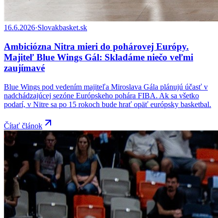
16.6.2026
·
Slovakbasket.sk
Ambiciózna Nitra mieri do pohárovej Európy.
Majiteľ Blue Wings Gál: Skladáme niečo veľmi
zaujímavé
Blue Wings pod vedením majiteľa Miroslava Gála plánujú účasť v
nadchádzajúcej sezóne Európskeho pohára FIBA. Ak sa všetko
podarí, v Nitre sa po 15 rokoch bude hrať opäť európsky basketbal.
Čítať článok