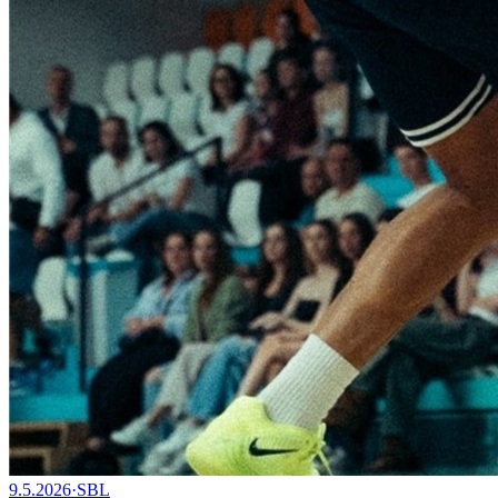
9.5.2026
·
SBL