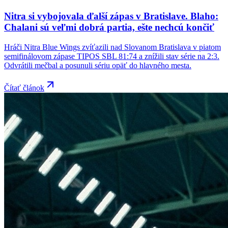
Nitra si vybojovala ďalší zápas v Bratislave. Blaho:
Chalani sú veľmi dobrá partia, ešte nechcú končiť
Hráči Nitra Blue Wings zvíťazili nad Slovanom Bratislava v piatom
semifinálovom zápase TIPOS SBL 81:74 a znížili stav série na 2:3.
Odvrátili mečbal a posunuli sériu opäť do hlavného mesta.
Čítať článok