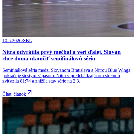
10.5.2026
·
SBL
Nitra odvrátila prvý mečbal a verí ďalej. Slovan
chce doma ukončiť semifinálovú sériu
Semifinálová séria medzi Slovanom Bratislava a Nitrou Blue Wings
pokračuje šiestym zápasom. Nitra v predchádzajúcom stretnutí
zvíťazila 81:74 a znížila stav série na 2:3.
Čítať článok