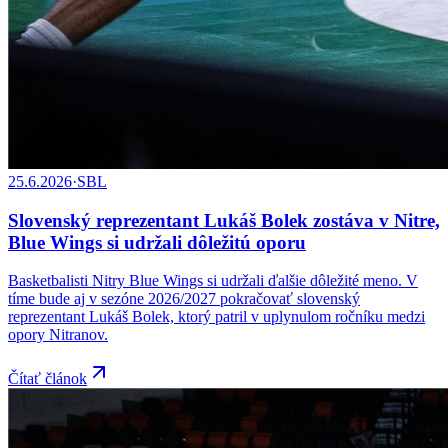
25.6.2026
·
SBL
Slovenský reprezentant Lukáš Bolek zostáva v Nitre,
Blue Wings si udržali dôležitú oporu
Basketbalisti Nitry Blue Wings si udržali ďalšie dôležité meno. V
tíme bude aj v sezóne 2026/2027 pokračovať slovenský
reprezentant Lukáš Bolek, ktorý patril v uplynulom ročníku medzi
opory Nitranov.
Čítať článok