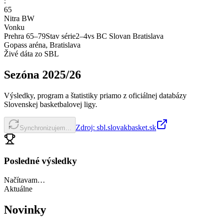
:
65
Nitra BW
Vonku
Prehra
65
–
79
Stav série
2
–
4
vs
BC Slovan Bratislava
Gopass aréna, Bratislava
Živé dáta zo SBL
Sezóna
2025/26
Výsledky, program a štatistiky priamo z oficiálnej databázy
Slovenskej basketbalovej ligy.
Zdroj: sbl.slovakbasket.sk
Synchronizujem…
Posledné výsledky
Načítavam…
Aktuálne
Novinky