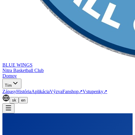
BLUE WINGS
Nitra Basketball Club
Domov
Tím
Zápasy
História
Aplikácia
Výzva
Fanshop
↗
Vstupenky
↗
sk
en