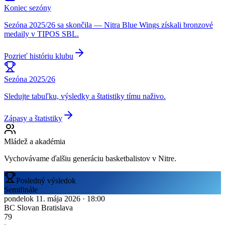
Koniec sezóny
Sezóna 2025/26 sa skončila — Nitra Blue Wings získali bronzové
medaily v TIPOS SBL.
Pozrieť históriu klubu
Sezóna 2025/26
Sledujte tabuľku, výsledky a štatistiky tímu naživo.
Zápasy a štatistiky
Mládež a akadémia
Vychovávame ďalšiu generáciu basketbalistov v Nitre.
Posledný výsledok
Semifinále
pondelok 11. mája 2026
·
18:00
BC Slovan Bratislava
79