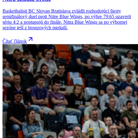
Basketbalisti BC Slovan Bratislava zvládli rozhodujúci šiesty
semifinálový duel proti Nitre Blue Wings, po výhre 79:65 uzavreli
sériu 4:2 a postupujú do finále. Nitra Blue Wings sa po výbornej
sezóne teší z bronzových medailí.
Čítať článok