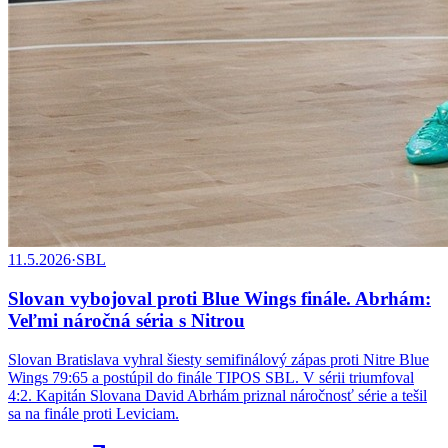
11.5.2026
·
SBL
Slovan vybojoval proti Blue Wings finále. Abrhám:
Veľmi náročná séria s Nitrou
Slovan Bratislava vyhral šiesty semifinálový zápas proti Nitre Blue
Wings 79:65 a postúpil do finále TIPOS SBL. V sérii triumfoval
4:2. Kapitán Slovana David Abrhám priznal náročnosť série a tešil
sa na finále proti Leviciam.