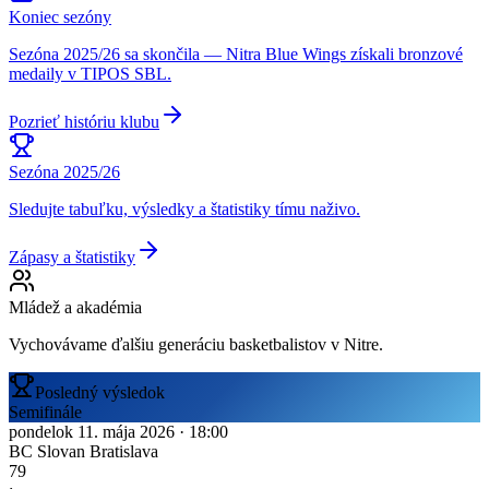
Koniec sezóny
Sezóna 2025/26 sa skončila — Nitra Blue Wings získali bronzové
medaily v TIPOS SBL.
Pozrieť históriu klubu
Sezóna 2025/26
Sledujte tabuľku, výsledky a štatistiky tímu naživo.
Zápasy a štatistiky
Mládež a akadémia
Vychovávame ďalšiu generáciu basketbalistov v Nitre.
Posledný výsledok
Semifinále
pondelok 11. mája 2026
·
18:00
BC Slovan Bratislava
79