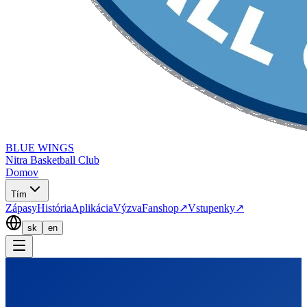
BLUE WINGS
Nitra Basketball Club
Domov
Tím
Zápasy
História
Aplikácia
Výzva
Fanshop
↗
Vstupenky
↗
sk
en