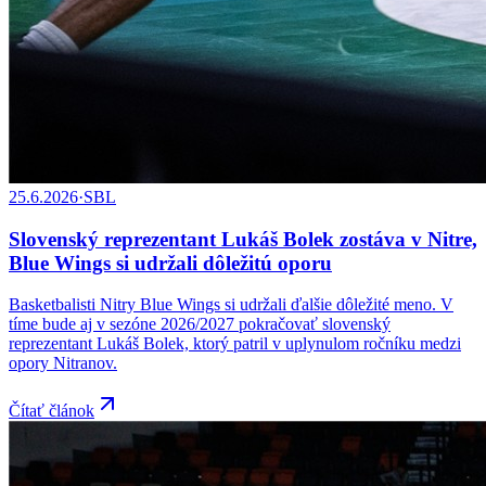
25.6.2026
·
SBL
Slovenský reprezentant Lukáš Bolek zostáva v Nitre,
Blue Wings si udržali dôležitú oporu
Basketbalisti Nitry Blue Wings si udržali ďalšie dôležité meno. V
tíme bude aj v sezóne 2026/2027 pokračovať slovenský
reprezentant Lukáš Bolek, ktorý patril v uplynulom ročníku medzi
opory Nitranov.
Čítať článok