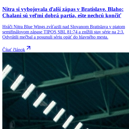
Nitra si vybojovala ďalší zápas v Bratislave. Blaho:
Chalani sú veľmi dobrá partia, ešte nechcú končiť
Hráči Nitra Blue Wings zvíťazili nad Slovanom Bratislava v piatom
semifinálovom zápase TIPOS SBL 81:74 a znížili stav série na 2:3.
Odvrátili mečbal a posunuli sériu opäť do hlavného mesta.
Čítať článok