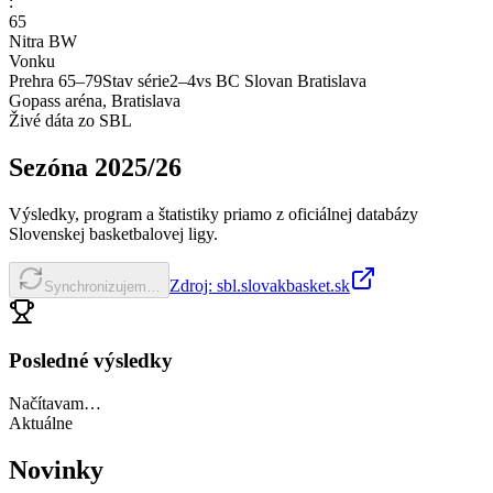
:
65
Nitra BW
Vonku
Prehra
65
–
79
Stav série
2
–
4
vs
BC Slovan Bratislava
Gopass aréna, Bratislava
Živé dáta zo SBL
Sezóna
2025/26
Výsledky, program a štatistiky priamo z oficiálnej databázy
Slovenskej basketbalovej ligy.
Zdroj: sbl.slovakbasket.sk
Synchronizujem…
Posledné výsledky
Načítavam…
Aktuálne
Novinky