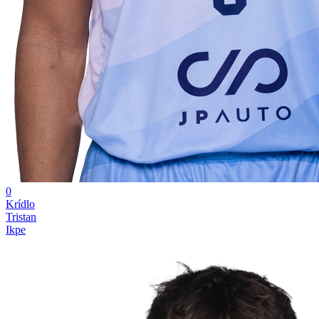
0
Krídlo
Tristan
Ikpe