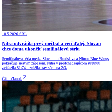
10.5.2026
·
SBL
Nitra odvrátila prvý mečbal a verí ďalej. Slovan
chce doma ukončiť semifinálovú sériu
Semifinálová séria medzi Slovanom Bratislava a Nitrou Blue Wings
pokračuje šiestym zápasom. Nitra v predchádzajúcom stretnutí
zvíťazila 81:74 a znížila stav série na 2:3.
Čítať článok