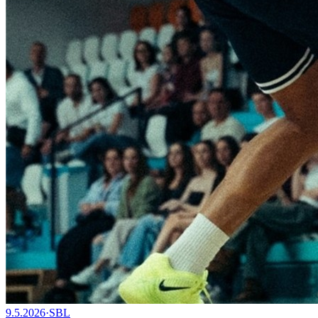
9.5.2026
·
SBL