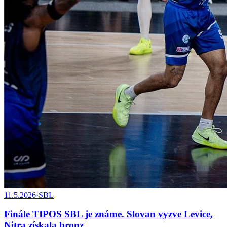
11.5.2026
·
SBL
Finále TIPOS SBL je známe. Slovan vyzve Levice,
Nitra získala bronz