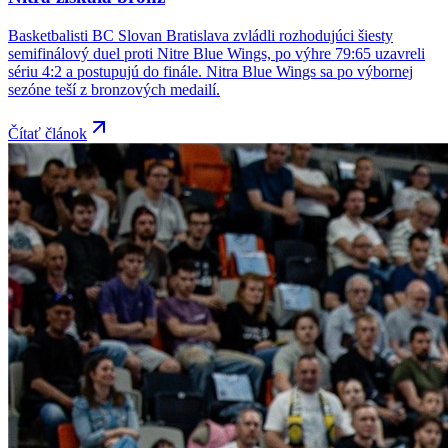
Basketbalisti BC Slovan Bratislava zvládli rozhodujúci šiesty
semifinálový duel proti Nitre Blue Wings, po výhre 79:65 uzavreli
sériu 4:2 a postupujú do finále. Nitra Blue Wings sa po výbornej
sezóne teší z bronzových medailí.
Čítať článok