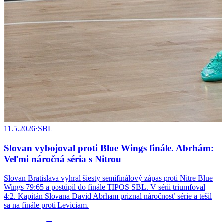
11.5.2026
·
SBL
Slovan vybojoval proti Blue Wings finále. Abrhám:
Veľmi náročná séria s Nitrou
Slovan Bratislava vyhral šiesty semifinálový zápas proti Nitre Blue
Wings 79:65 a postúpil do finále TIPOS SBL. V sérii triumfoval
4:2. Kapitán Slovana David Abrhám priznal náročnosť série a tešil
sa na finále proti Leviciam.